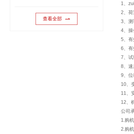
1、zu
2、荷
查看全部
3、测试
4、操
5、有效
6、有
7、试验
8、速度
9、位移
10、变
11、安
12、机
公司
1.
2.