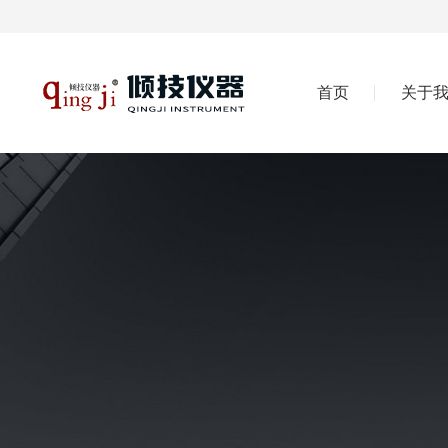
首页
关于