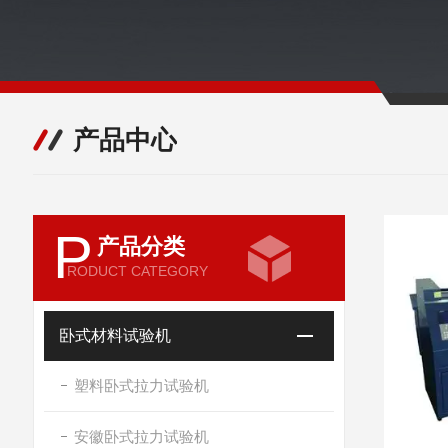
产品中心
P
产品分类
RODUCT CATEGORY
卧式材料试验机
塑料卧式拉力试验机
安徽卧式拉力试验机