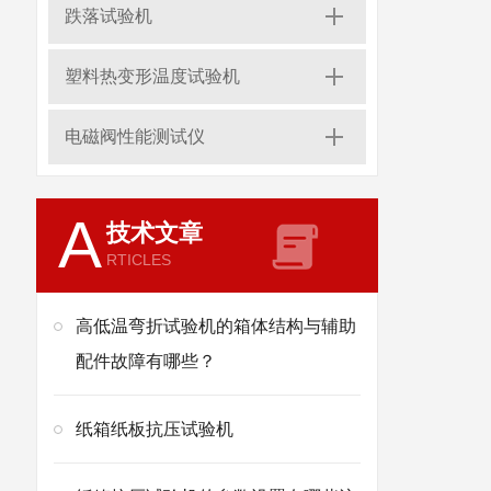
跌落试验机
塑料热变形温度试验机
电磁阀性能测试仪
A
技术文章
RTICLES
高低温弯折试验机的箱体结构与辅助
配件故障有哪些？
纸箱纸板抗压试验机