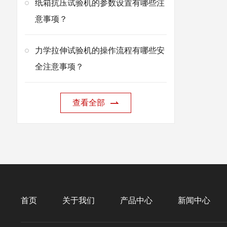
纸箱抗压试验机的参数设置有哪些注
意事项？
力学拉伸试验机的操作流程有哪些安
全注意事项？
查看全部
首页
关于我们
产品中心
新闻中心