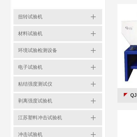
扭转试验机
材料试验机
环境试验检测设备
电子试验机
粘结强度测试仪
Q
剥离强度试验机
江苏塑料冲击试验机
冲击试验机