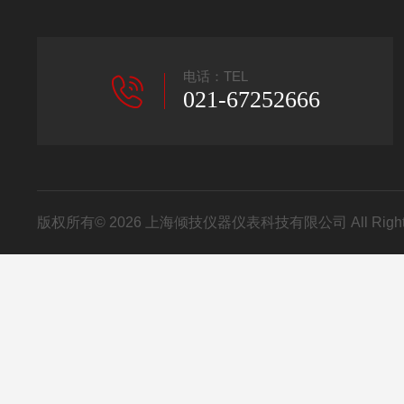
电话：TEL
021-67252666
版权所有© 2026 上海倾技仪器仪表科技有限公司 All Right