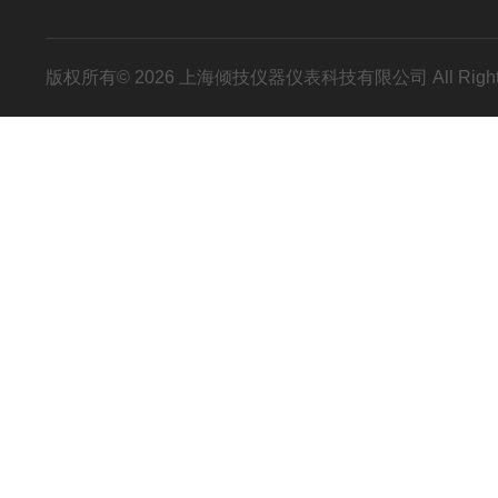
版权所有© 2026 上海倾技仪器仪表科技有限公司 All Right