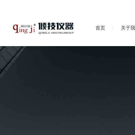
首页
关于