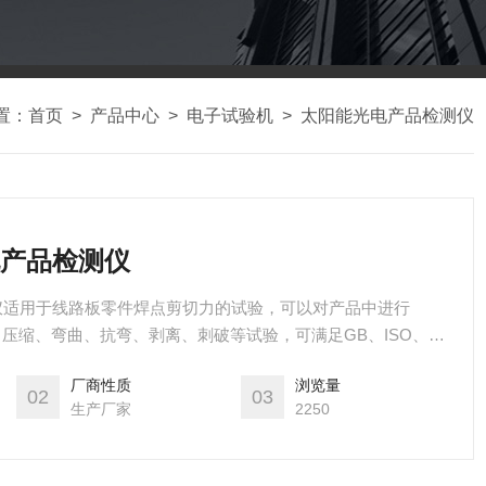
置：
首页
>
产品中心
>
电子试验机
>
太阳能光电产品检测仪
电产品检测仪
测仪适用于线路板零件焊点剪切力的试验，可以对产品中进行
、压缩、弯曲、抗弯、剥离、刺破等试验，可满足GB、ISO、
JT、YB、QB、YD、YY、QC、SY、SL、BB、HG等标准和行业
厂商性质
浏览量
02
03
生产厂家
2250