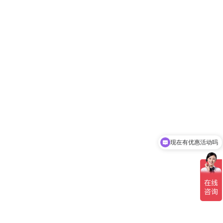
现在有优惠活动吗
可以介绍下你们的产品么