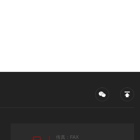
传真：FAX