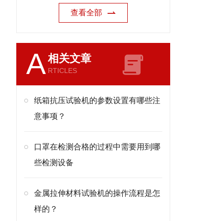
查看全部
A
相关文章
RTICLES
纸箱抗压试验机的参数设置有哪些注
意事项？
口罩在检测合格的过程中需要用到哪
些检测设备
金属拉伸材料试验机的操作流程是怎
样的？