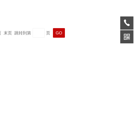
一页 末页 跳转到第
页