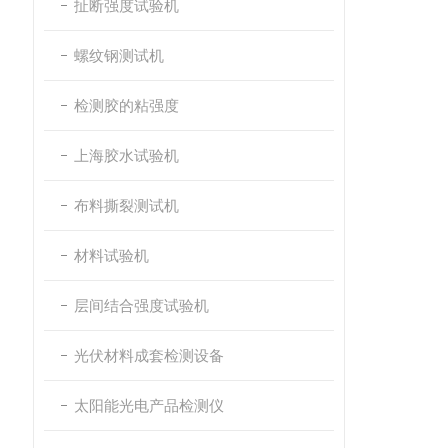
扯断强度试验机
螺纹钢测试机
检测胶的粘强度
上海胶水试验机
布料撕裂测试机
材料试验机
层间结合强度试验机
光伏材料成套检测设备
太阳能光电产品检测仪