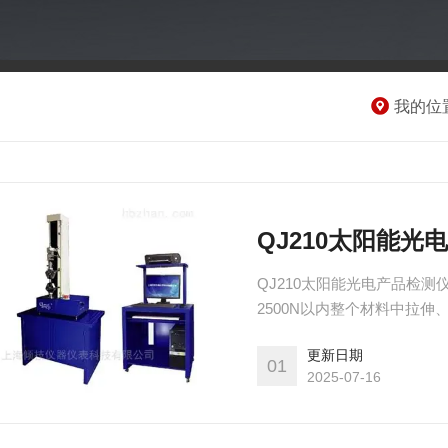
我的位
QJ210太阳能光
QJ210太阳能光电产品检
2500N以内整个材料中拉伸
JIS、ASTM、DIN、JG、
更新日期
标准，欢迎洽谈咨询。
01
2025-07-16