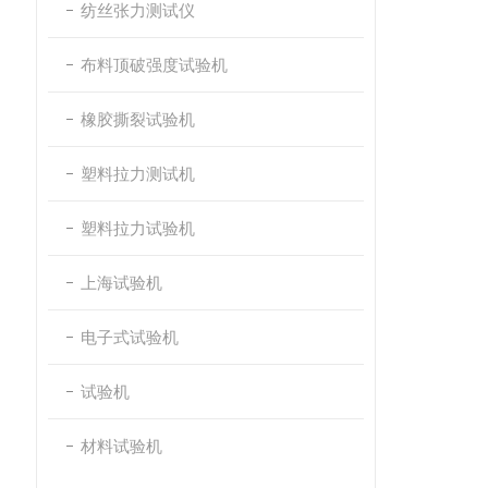
纺丝张力测试仪
布料顶破强度试验机
橡胶撕裂试验机
塑料拉力测试机
塑料拉力试验机
上海试验机
电子式试验机
试验机
材料试验机