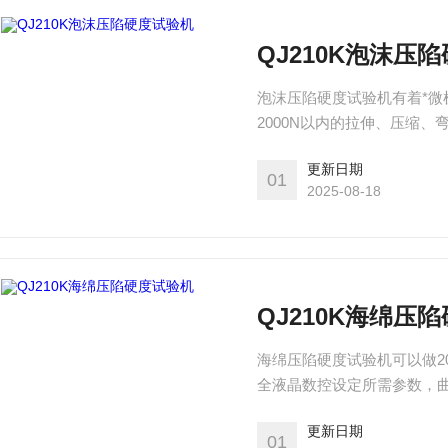
QJ210K泡沫压
泡沫压陷硬度试验机有着*
2000N以内的拉伸、压缩
更新日期
01
2025-08-18
QJ210K海绵压
海绵压陷硬度试验机可以做2
全液晶数控设定所需参数，
控制并打印标准试验报告；
更新日期
外观采用挤型封板及高级烤漆
01