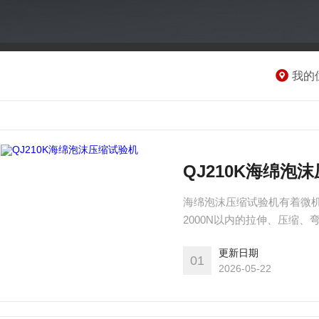
我的
QJ210K海绵泡
海绵泡沫压缩试验机有着微
2000N以内的拉伸、压缩
可满足GBT 6344-1996
更新日期
软质泡沫聚合材料硬度的测定（压
01
2026-05-22
海绵胶制品成品的压缩