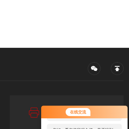
传真：FAX
您好！欢迎前来咨询，很高兴为您
在线交流
86-021-67256880
服务，请问您要咨询什么问题呢？