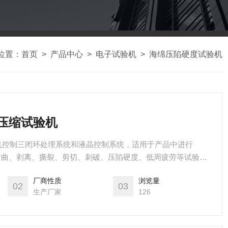
位置：
首页
>
产品中心
>
电子试验机
>
海绵压陷硬度试验机
沫压缩试验机
机控制三闭环处理系统和液晶控制系统，适用于产品中进行
、弯曲、剥离、撕裂、剪切、刺破、压陷硬度、低周疲劳等试验，
软质泡沫聚合物材料拉伸强度和断裂伸长率的测定、GBT 10807-2006
厂商性质
浏览量
陷法）、GB20467-2006-T 软质泡沫聚合材料模压和挤出
02
03
生产厂家
126