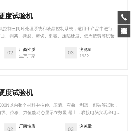
陷硬度试验机
微机控制三闭环处理系统和液晶控制系统，适用于产品中进行
、弯曲、剥离、撕裂、剪切、刺破、压陷硬度、低周疲劳等试验，
厂商性质
浏览量
02
03
生产厂家
1932
陷硬度试验机
000N以内整个材料中拉伸、压缩、弯曲、剥离、刺破等试验，
曲线、位移、力值能动态显示在数显 器上，联接电脑实现全电脑
*改变传统材料式试验机机台笨重、操作复杂、性能单一之缺点。
厂商性质
浏览量
处理，更显 美观大方。
02
03