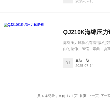
2025-07-16
QJ210K海绵压
海绵压力试验机有着*微机控
内的拉伸、压缩、弯曲、剥
GBT 6344-1996软质泡沫
更新日期
泡沫聚合材料硬度的测定(压陷法
01
2025-07-14
品成品的压缩性能试验等
共 4 条记录，当前 1 / 1 页 首页 上一页 下