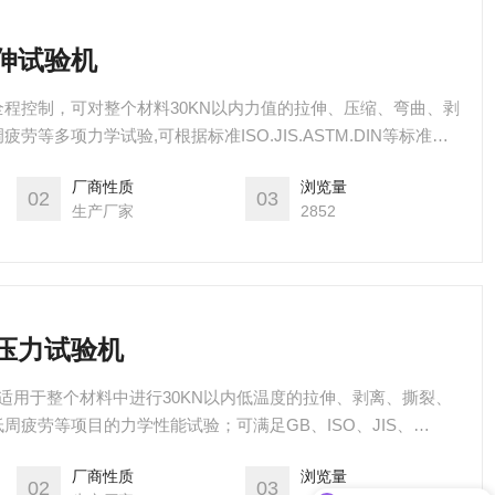
拉伸试验机
程控制，可对整个材料30KN以内力值的拉伸、压缩、弯曲、剥
等多项力学试验,可根据标准ISO.JIS.ASTM.DIN等标准和
以windows操作系统使试验数据曲线动态显示,试验数据可以任
厂商性质
浏览量
轻松.随时随地都可以进行曲线遍历.叠加.分离.缩放.打印等全电
02
03
生产厂家
2852
拉压力试验机
机适用于整个材料中进行30KN以内低温度的拉伸、剥离、撕裂、
周疲劳等项目的力学性能试验；可满足GB、ISO、JIS、
业标准；使用常温测验时，可以将高低温箱移开增加使用空间及方
厂商性质
浏览量
，洽谈。
02
03