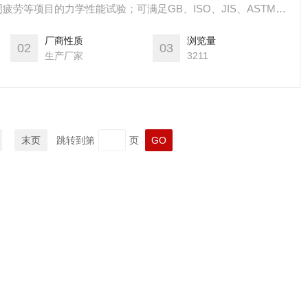
劳等项目的力学性能试验；可满足GB、ISO、JIS、ASTM、
用常温测验时，可以将高低温箱移开增加使用空间及方便其它试
厂商性质
浏览量
02
03
生产厂家
3211
末页
跳转到第
页