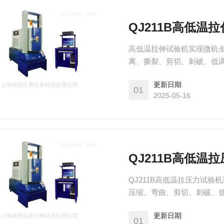
QJ211B高低温
高低温拉伸试验机实现微机全
离、撕裂、剪切、刺破、低调疲劳
国外标准进行试验和提供数据.
更新日期
意删加,对曲线操作更加简便.
01
2025-05-16
子显示监控.
QJ211B高低温
QJ211B高低温拉压力试验
压缩、弯曲、剪切、刺破、低
ASTM、DIN等标准和行
更新日期
便其它试验目的。质量保证
01