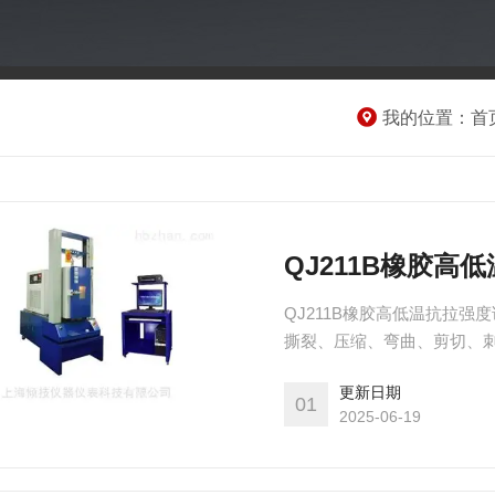
我的位置：
首
QJ211B橡胶高
QJ211B橡胶高低温抗拉强
撕裂、压缩、弯曲、剪切、刺
JIS、ASTM、DIN等标
更新日期
及方便其它试验目的。质量
01
2025-06-19