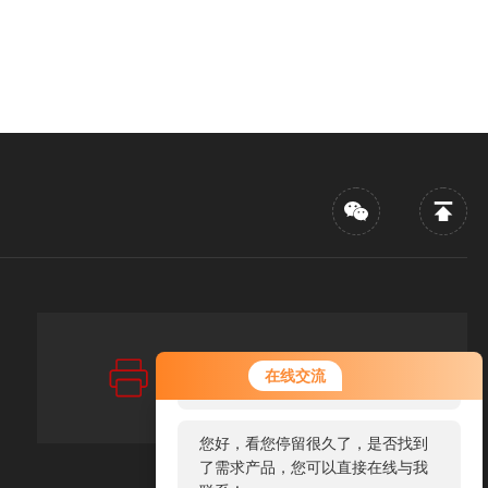
传真：FAX
您好！欢迎前来咨询，很高兴为您
在线交流
86-021-67256880
服务，请问您要咨询什么问题呢？
您好，看您停留很久了，是否找到
了需求产品，您可以直接在线与我