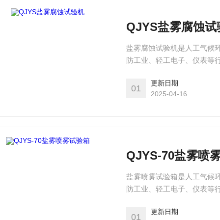
QJYS盐雾腐蚀试
盐雾腐蚀试验机是人工气候环
防工业、轻工电子、仪表等
可按GB/T2423.17《
更新日期
验，同时也可做醋酸盐雾试验
01
2025-04-16
应用于汽车零部件、电镀、
QJYS-70盐雾喷
盐雾喷雾试验箱是人工气候环
防工业、轻工电子、仪表等
更新日期
01