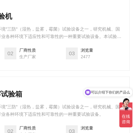
验机
境“三防“（湿热，盐雾，霉菌）试验设备之一，研究机械、国
行业各种环境下适应性和可靠性的一种重要试验设备。本试验机
电子电工产品基本环境试验规程试验Ka：盐雾试验方法》做中性盐雾试
厂商性质
浏览量
、耐用温度可在65度以上，更加出谋献策经化防冲击。可广泛
02
03
生产厂家
2477
涂料、电子元气件、金属资料的防护层以及产
雾试验箱
可以介绍下你们的产品么
境”三防“（湿热，盐雾，霉菌）试验设备之一，研究机械、国
行业各种环境下适应性和可靠性的一种重要试验设备。
厂商性质
浏览量
02
03