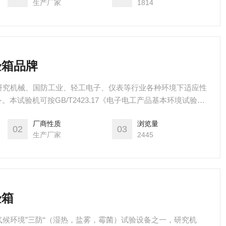
生产厂家
1814
验箱品牌
牌是研究机械、国防工业、轻工电子、仪表等行业各种环境下适应性
本试验机可按GB/T2423.17《电子电工产品基本环境试验规
》做中性盐雾试验，同时也可做醋酸盐雾试验。可广泛应用于汽车
厂商性质
浏览量
元气件、金属资料的防护层以及产业产品的盐雾腐蚀执行。
02
03
生产厂家
2445
验箱
工气候环境”三防“（湿热，盐雾，霉菌）试验设备之一，研究机