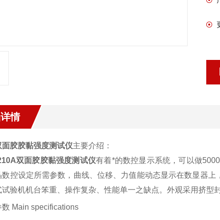
品详情
双面胶胶黏强度测试仪
主要介绍：
210A
双面胶胶黏强度测试仪
有着
*的数控显示系统，
可以做
500
晶数控设定所需参数，曲线、位移、力值能动态显示在数显器上
式试验机机台笨重、操作复杂、性能单一之缺点。外观采用挤型
参数
Main specifications