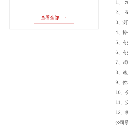
1
、
z
2
、
查看全部
3
、测
4
、操
5
、有
6
、有
7
、试
8
、速
9
、位
10
、
11
、
12
、
公司