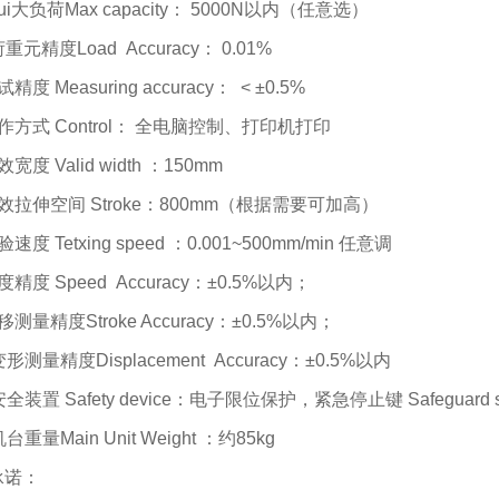
ui
大负荷
Max capacity
：
5000N
以内（任意选）
荷重元精度
Load Accuracy
：
0.01%
试精度
Measuring accuracy
：
< ±0.5%
作方式
Control
： 全电脑控制、打印机打印
效宽度
Valid width
：
150mm
效拉伸空间
Stroke
：
800mm
（根据需要可加高）
验速度
Tetxing speed
：
0.001~500mm/min
任意调
度精度
Speed Accuracy
：
±0.5%
以内；
移测量精度
Stroke Accuracy
：
±0.5%
以内；
变形测量精度
Displacement Accuracy
：
±0.5%
以内
安全装置
Safety device
：电子限位保护，紧急停止键
Safeguard 
机台重量
Main Unit Weight
：约
85kg
承诺：