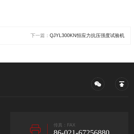
下一篇：
QJYL300KN恒应力抗压强度试验机
传真：FAX
86-021-67256880