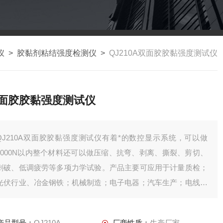
仪
>
胶黏剂粘结强度检测仪
>
QJ210A双面胶胶黏强度测试仪
面胶胶黏强度测试仪
QJ210A双面胶胶黏强度测试仪有着*的数控显示系统，可以做
5000N以内整个材料还可以做压缩、抗弯、剥离、撕裂、剪切、
刺破、低调疲劳等多项力学试验。产品主要可应用于计量质检；
光伏行业、冶金钢铁；机械制造；电子电器；汽车生产；电线电
缆；包仪器仪表；医疗器械；民用核能；高等院校；科研实验
所；商检仲裁、技术监督部门及其它行业。
产品型号：
QJ210A
厂商性质：
生产厂家