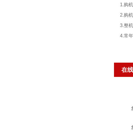
1.
购
2.
购
3.
整
4.
常
在