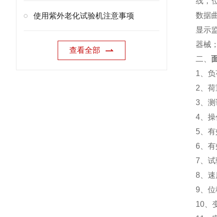
线，
数据曲
使用紫外老化试验机注意事项
显示
器械
查看全部
二、
1、负
2、荷
3、测
4、操
5、有
6、有
7、试验
8、速
9、位
10、