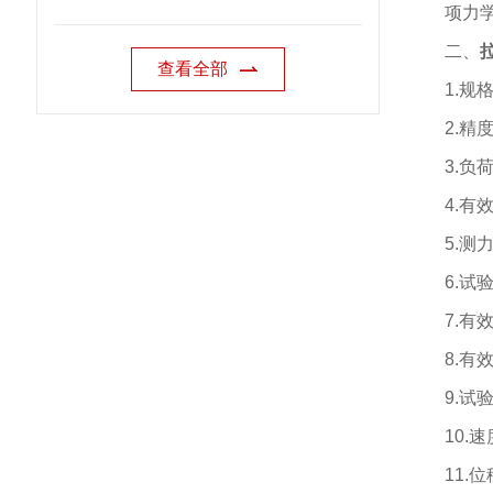
项力
二、
查看全部
1.
规
2.
精
3.
负
4.
有
5.
测
6.
试
7.
有
8.
有
9.
试
10.
速
11.
位