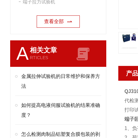
端子拉力试验机
查看全部
A
相关文章
RTICLES
产
金属拉伸试验机的日常维护和保养方
法
QJ31
代检
如何提高电液伺服试验机的结果准确
打印
度？
端子
1、负
怎么检测肉制品铝塑复合膜包装的剥
2、荷