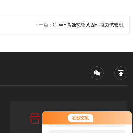
下一篇：
QJWE高强螺栓紧固件拉力试验机
传真：FAX
您好！欢迎前来咨询，很高兴为您
在线交流
86-021-67256880
服务，请问您要咨询什么问题呢？