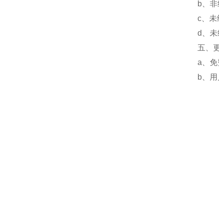
b、
c、
d、
五、
a、
b、