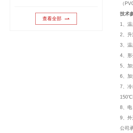
（
PV
技术
查看全部
1
、温
2
、升
3
、温
4
、形
5
、加
6
、加
7
、冷
150℃
8
、电
9
、外
公司