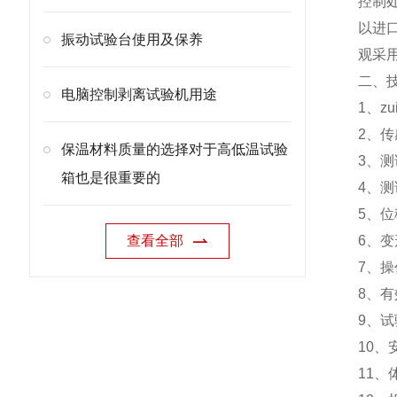
控制
以进
振动试验台使用及保养
观采
二、
电脑控制剥离试验机用途
1、z
2、传
保温材料质量的选择对于高低温试验
3、测
箱也是很重要的
4
5、位
查看全部
6、变
7、
8、有
9、试
10
11、