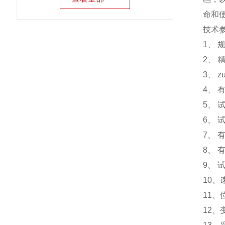
命和
技术参数 
1、 
2、 
3、 
4、 有
5、 
6、 
7、 
8、 
9、 
10、
11、
12、