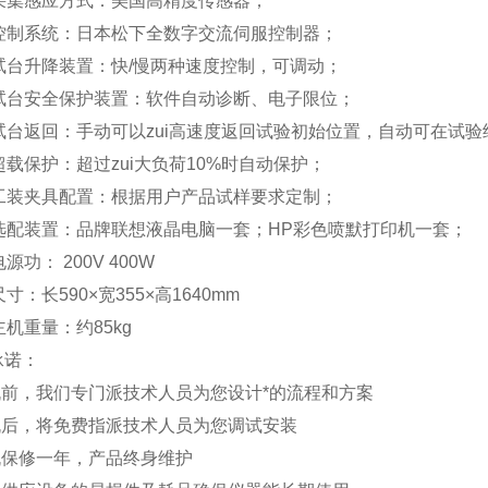
、采集感应方式：美国高精度传感器；
、控制系统：日本松下全数字交流伺服控制器；
、试台升降装置：快/慢两种速度控制，可调动；
、试台安全保护装置：软件自动诊断、电子限位；
、试台返回：手动可以zui高速度返回试验初始位置，自动可在试
超载保护：超过zui大负荷10%时自动保护；
、工装夹具配置：根据用户产品试样要求定制；
、选配装置：品牌联想液晶电脑一套；HP彩色喷默打印机一套；
源功： 200V 400W
尺寸：长590×宽355×高1640mm
主机重量：约85kg
承诺：
购机前，我们专门派技术人员为您设计*的流程和方案
购机后，将免费指派技术人员为您调试安装
整机保修一年，产品终身维护