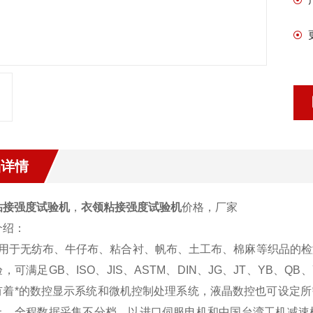
品详情
粘接强度试验机
，
衣领粘接强度试验机
价格，厂家
介绍：
于无纺布、牛仔布、粘合衬、帆布、土工布、棉麻等织品的检
，可满足GB、ISO、JIS、ASTM、DIN、JG、JT、YB、Q
有着*的数控显示系统和微机控制处理系统，液晶数控也可设定
上，全程数据采集不分档，以进口伺服电机和中国台湾工机减速