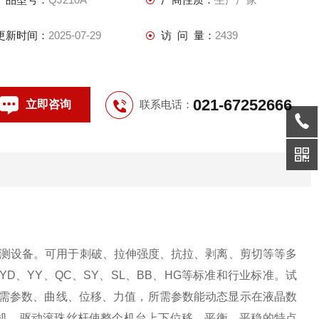
更新时间：
2025-07-29
访 问 量：
2439
021-67252666
立即咨询
联系电话：
测设备。可用于刺破、拉伸强度、抗拉、剥离、剪切等等多
B、YD、YY、QC、SY、SL、BB、HG等标准和行业标准。试
所需参数、曲线、位移、力值，所需参数能动态显示在液晶数
机，驱动滚珠丝杆使整个机台上下位移，平衡、平稳的特点