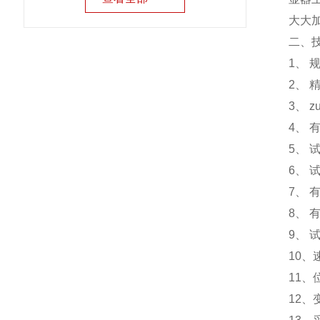
大大
二、
1、 
2、 
3、 
4、 有
5、 
6、 
7、 
8、 
9、 试
10、
11、
12、