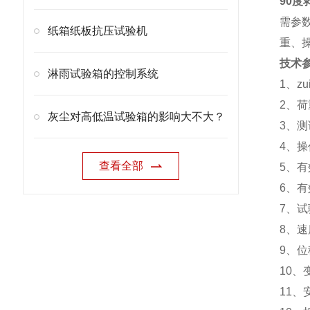
90度
需参
纸箱纸板抗压试验机
重、
技术
淋雨试验箱的控制系统
1、z
2、荷重
灰尘对高低温试验箱的影响大不大？
3、测试
4、操
查看全部
5、有
6、有
7、试验
8、速
9、位
10、变
11、