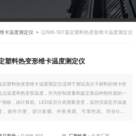
维卡温度测定仪
>
QJWK-507嘉定塑料热变形维卡温度测定仪
定塑料热变形维卡温度测定仪
嘉定塑料热变形维卡温度测定仪适用于测试高分子材料的维卡软
化点温度和热变形温度，作为控制质量和鉴定新品种热性能的一
个指标，由计算机、LED或百分表测量形变，温控仪设定升温速
度，操作方便、设计新颖、外形美观、可靠性高。符合GB/T
1633《热塑性塑料软化温度（VST）的测定》、GB/T1634《塑
料弯曲负载热变形温度试验方法》、GB 8802《硬聚氯乙烯
产品型号：
QJWK-507
厂商性质：
生产厂家