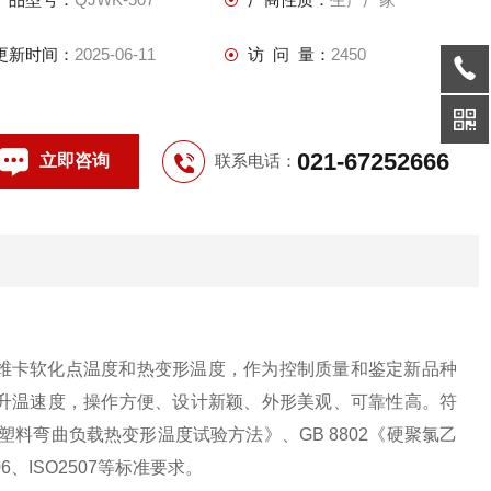
（PVC-U）管材及管件维卡软化温度测定方法》
更新时间：
2025-06-11
访 问 量：
2450
021-67252666
立即咨询
联系电话：
维卡软化点温度和热变形温度，作为控制质量和鉴定新品种
升温速度，操作方便、设计新颖、外形美观、可靠性高。符
塑料弯曲负载热变形温度试验方法》、
GB 8802
《硬聚氯乙
06
、
ISO2507
等标准要求。