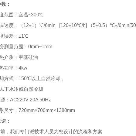
参数：
度范围：室温
~300℃
温速度：（
12±1
）
℃/6min [120±10℃/h]
（
5±0.5
）
℃±/6min[50
度误差：
±1℃
变测量范围：
0mm~1mm
热介质：甲基硅油
热功率：
4kw
却方式：
150℃
以上自然冷却，
以下水冷或自然冷却
 源：
AC220V 20A 50Hz
形尺寸：
720mm×700mm×1380mm
承诺：
购机前，我们专门派技术人员为您设计的流程和方案