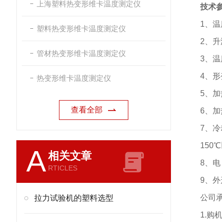
上海塑料热变形维卡温度测定仪
技术
1
、温
塑料热变形维卡温度测定仪
2
、升
管材热变形维卡温度测定仪
3
、温
4
、形
热变形维卡温度测定仪
5
、加
查看全部
6
、加
7
、冷
150℃
A
相关文章
8
、电
RTICLES
9
、外
公司
拉力试验机的塑料选型
1.