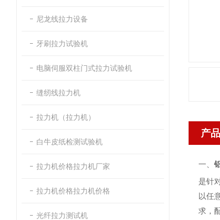
尼龙线拉力设备
牙刷拉力试验机
电脑伺服双柱门式拉力试验机
缝纫线拉力机
拉力机（拉力机）
产
白牛皮纸检测试验机
一、
拉力机价格拉力机厂家
是针
拉力机价格拉力机价格
以任
求，
光纤拉力测试机