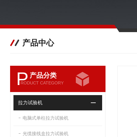
产品中心
P
产品分类
RODUCT CATEGORY
拉力试验机
电脑式单柱拉力试验机
光缆接线盒拉力试验机