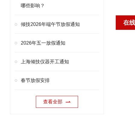
哪些影响？
在
倾技2026年端午节放假通知
2026年五一放假通知
上海倾技仪器开工通知
春节放假安排
查看全部