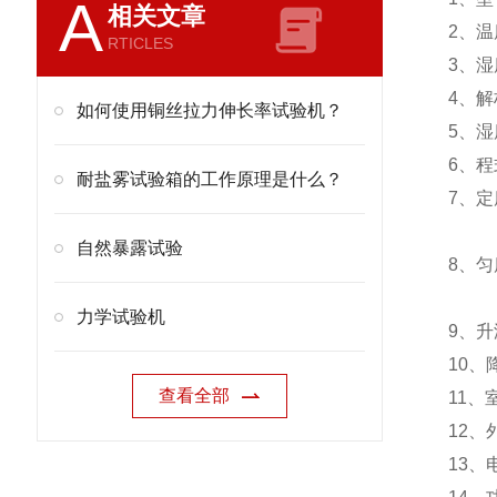
A
相关文章
2、温
RTICLES
3、湿
4、解析
如何使用铜丝拉力伸长率试验机？
5、湿
6、程
耐盐雾试验箱的工作原理是什么？
7、定
湿度
自然暴露试验
8、匀
湿度
力学试验机
9、升
10、
查看全部
11、室
12、
13、