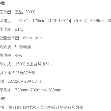
参数：
度范围：室温
~300℃
温速度：（
12±1
）
℃/6min [120±10℃/h]
（
5±0.5
）
℃±/6min[50
度误差：
±1℃
变测量范围：
0mm~1mm
热介质：甲基硅油
热功率：
4kw
却方式：
150℃
以上自然冷却，
以下水冷或自然冷却
 源：
AC220V 20A 50Hz
形尺寸：
720mm×700mm×1380mm
承诺：
购机前，我们专门派技术人员为您设计的流程和方案