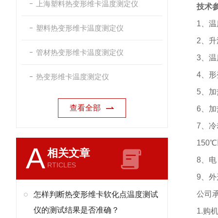
上海塑料热变形维卡温度测定仪
技术
1
、温
塑料热变形维卡温度测定仪
2
、升
管材热变形维卡温度测定仪
3
、温
4
、形
热变形维卡温度测定仪
5
、加
查看全部
6
、加
7
、冷
150℃
A
相关文章
8
、电
RTICLES
9
、外
公司
怎样判断热变形维卡软化点温度测试
仪的测试结果是否准确？
1.