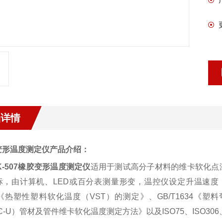
品详情
变形温度测定仪
产品介绍：
-507
橡胶变形温度测定仪
适用于测试高分子材料的维卡软化点
标，由计算机、
LED
或百分表测量形变，温控仪设定升温速度
《热塑性塑料软化温度（
VST
）的测定》、
GB/T1634
《塑料
C-U
）管材及管件维卡软化温度测定方法》以及
ISO75
、
ISO306