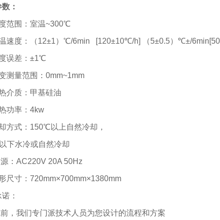
参数：
度范围：室温
~300℃
温速度：（
12±1
）
℃/6min [120±10℃/h]
（
5±0.5
）
℃±/6min[50
度误差：
±1℃
变测量范围：
0mm~1mm
热介质：甲基硅油
热功率：
4kw
却方式：
150℃
以上自然冷却，
以下水冷或自然冷却
 源：
AC220V 20A 50Hz
形尺寸：
720mm×700mm×1380mm
承诺：
购机前，我们专门派技术人员为您设计的流程和方案