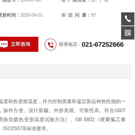
（PVC-U）管材及管件维卡软化温度测
更新时间：
2026-06-01
访 问 量：
97
021-67252666
立即咨询
联系电话：
温度和热变形温度，作为控制质量和鉴定新品种热性能的一
，操作方便、设计新颖、外形美观、可靠性高。符合
GB/T
弯曲负载热变形温度试验方法》、
GB 8802
《硬聚氯乙烯
、
ISO2507
等标准要求。