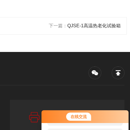
下一篇：
QJSE-1高温热老化试验箱
传真：FAX
您好！欢迎前来咨询，很高兴为您
在线交流
86-021-67256880
服务，请问您要咨询什么问题呢？