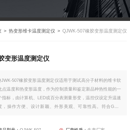
仪
>
热变形维卡温度测定仪
>
QJWK-507橡胶变形温度测定仪
胶变形温度测定仪
QJWK-507橡胶变形温度测定仪适用于测试高分子材料的维卡软
化点温度和热变形温度，作为控制质量和鉴定新品种热性能的一
个指标，由计算机、LED或百分表测量形变，温控仪设定升温速
度，操作方便、设计新颖、外形美观、可靠性高。符合GB/T
1633《热塑性塑料软化温度（VST）的测定》、GB/T1634《塑
料弯曲负载热变形温度试验方法》、GB 8802《硬聚氯乙烯
产品型号：
QJWK-507
厂商性质：
生产厂家