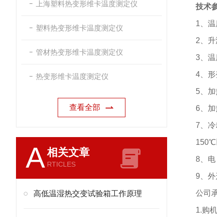
上海塑料热变形维卡温度测定仪
技术
1
、温
塑料热变形维卡温度测定仪
2
、升
管材热变形维卡温度测定仪
3
、温
4
、形
热变形维卡温度测定仪
5
、加
查看全部
6
、加
7
、冷
150℃
A
相关文章
8
、电
RTICLES
9
、外
公司
高低温湿热交变试验箱工作原理
1.