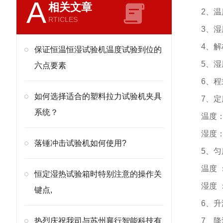
A
相关文章
2、温
RTICLES
3、湿
4、解析
保证恒温恒湿试验机温度试验到位的
5、湿
六点要素
6、程
如何选择适合的塑料拉力试验机夹具
7、
系统？
温度
湿度
落锤冲击试验机如何使用?
5、
温度
恒定湿热试验箱时特别注意的操作关
湿度
键点,
6、升
热烈庆祝我司与苏州襄行智能科技有
7、降