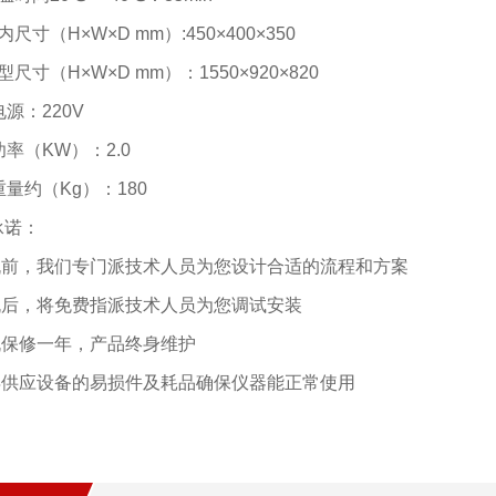
内尺寸（H×W×D mm）:450×400×350
型尺寸（H×W×D mm）：1550×920×820
电源：220V
功率（KW）：2.0
重量约（Kg）：180
承诺：
购机前，我们专门派技术人员为您设计合适的流程和方案
购机后，将免费指派技术人员为您调试安装
整机保修一年，产品终身维护
常年供应设备的易损件及耗品确保仪器能正常使用