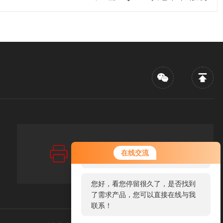
传真：FAX
您好！欢迎前来咨询，很高兴为您
在线交流
86-021-67256880
服务，请问您要咨询什么问题呢？
您好，看您停留很久了，是否找到
了需求产品，您可以直接在线与我
联系！