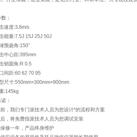
参数：
击速度:
3.8m
/s
能量:7.5J 15J 25J 50J
锤预扬角:150°
击中心距:
395mm
击韧圆角:R 0.5
间距:60 62 70 95
型尺寸:
550mm
×
300mm
×
900mm
重:
145kg
承诺：
购机前，我们专门派技术人员为您设计*的流程和方案
购机后，将免费指派技术人员为您调试安装
整机保修一年，产品终身维护