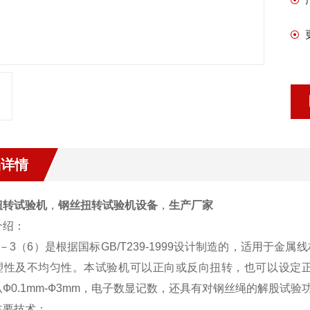
品详情
扭转试验机
，
钢丝扭转试验机设备
，
生产厂家
介绍：
Z－3（6）是根据国标GB/T239-1999设计制造的，适用
塑性及不均匀性。本试验机可以正向或反向扭转，也可以设定
Ф0.1mm-Ф3mm，电子数显记数，还具有对钢丝绳的解股试验
主要技术：