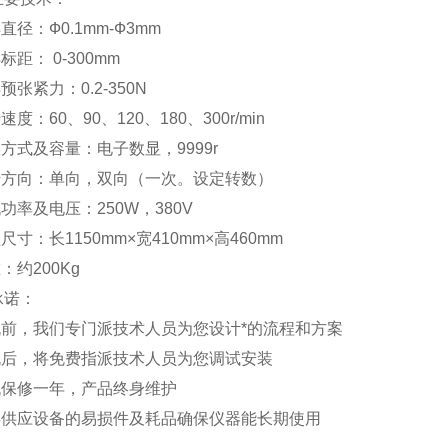
样直径：Ф0.1mm-Ф3mm
标距： 0-300mm
样预张紧力：0.2-350N
速度：60、90、120、180、300r/min
数方式及容量：电子数显，9999r
扭转方向：单向，双向（一次。设定转数）
机功率及电压：250W，380V
型尺寸：长1150mm×宽410mm×高460mm
重：约200Kg
承诺：
购机前，我们专门派技术人员为您设计*的流程和方案
购机后，将免费指派技术人员为您调试安装
整机保修一年，产品终身维护
常年供应设备的易损件及耗品确保仪器能长期使用