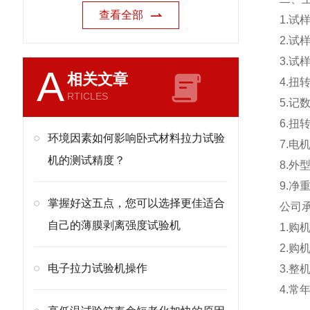
查看全部
1.试
2.试样
3.试
A
相关文章
4.扭转
RTICLES
5.记
6.
环境因素如何影响卧式材料拉力试验
7.电
机的测试精度？
8.外
9.净
掌握好这五点，您可以选择更佳适合
公司
自己的薄膜剥离强度试验机
1.
2.
电子拉力试验机操作
3.
4.