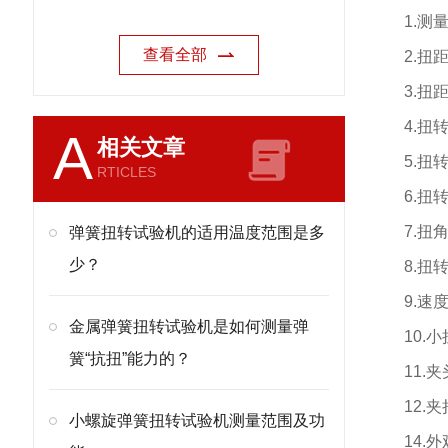
1.
测
查看全部
2.
扭
3.
扭
4.
扭
A
相关文章
5.
扭
RTICLES
6.
扭
7.
扭
弹簧扭转试验机的适用温度范围是多
少？
8.
扭
9.
速
金属弹簧扭转试验机是如何测量弹
10.
小
簧“抗扭”能力的？
11.
夹
12.
夹
小螺旋弹簧扭转试验机测量范围及功
14.
外