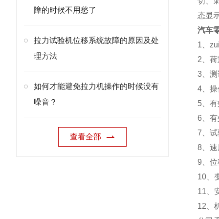
切、刺
障的时候不用愁了
态显示
汽车
拉力试验机位移系统故障的原因及处
1、zu
理方法
2、荷重
3、测试
如何才能避免拉力机操作的时候没有
4、操
噪音？
5、有效
6、有
7、试验
查看全部
8、速度
9、位移
10、变
11、安
12、机