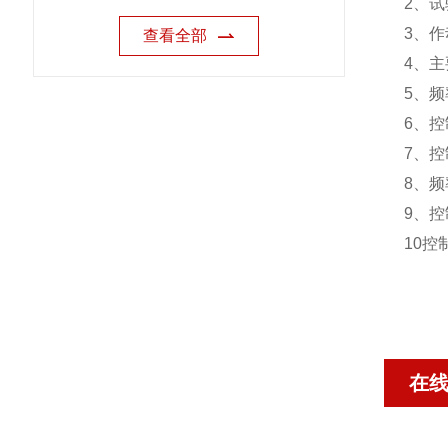
2、
3、作
查看全部
4、
5、频
6、
7、
8、频
9、
10
在