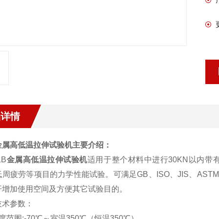
品详情
金属高低温拉伸试验机
主要介绍
：
1B
金属高低温拉伸试验机
适用于整个材料中进行30KN以内
周疲劳等项目的力学性能试验。可满足GB、ISO、JIS、AS
开增加使用空间及方便其它试验目的。
技术参数：
度范围:-70℃～室温350℃（恒温350℃）