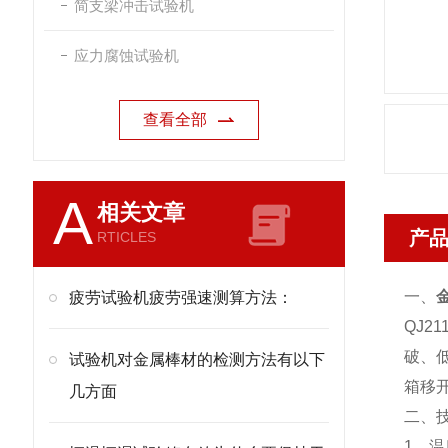
简支梁冲击试验机
应力腐蚀试验机
查看全部
A
相关文章
产
RTICLES
一、
疲劳试验机疲劳强速测算方法：
QJ21
破、低
试验机对金属棒材的检测方法有以下
箱移
几方面
二、
1、温