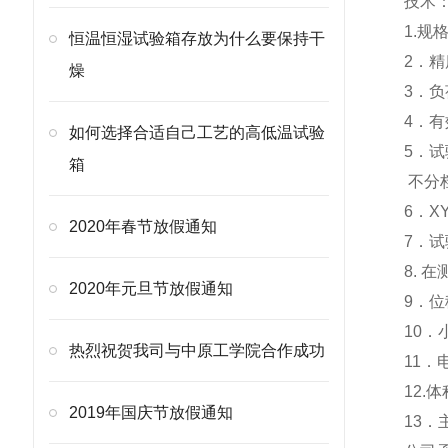
技术
1.规格
恒温恒湿试验箱存放为什么要保持干
2．精
燥
3．负
4．有
如何选择合适自己工艺的高低温试验
5．
箱
不分
6．X
2020年春节放假通知
7．试验
8. 
2020年元旦节放假通知
9．
10．小
热烈祝贺我司与中原工学院合作成功
11．电
12.
2019年国庆节放假通知
13．