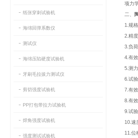
项力
纸张穿刺试验机
二、
1.
规
海绵回弹系数仪
2.
精
测试仪
3.
负
4.
有
海绵压陷硬度试验机
5.
测
牙刷毛拉拔力测试仪
6.
试
剪切强度试验机
7.
有
8.
有
PP打包带拉力试验机
9.
试
焊角强度试验机
10.
速
11.
位
强度测试试验机