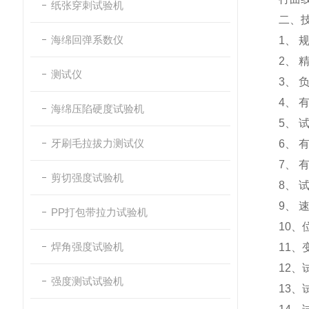
纸张穿刺试验机
二、
海绵回弹系数仪
1、 
2、 
测试仪
3、 
4、 有
海绵压陷硬度试验机
5、
牙刷毛拉拔力测试仪
6、 
7、 
剪切强度试验机
8、 试
9、 
PP打包带拉力试验机
10、
焊角强度试验机
11、
12
强度测试试验机
13