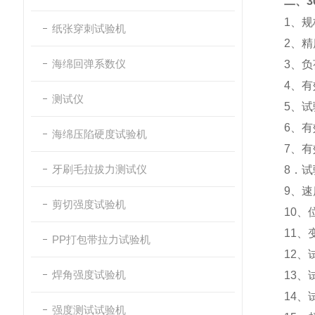
二、
1
、规
纸张穿刺试验机
2
、精
海绵回弹系数仪
3
、负
4
、有
测试仪
5
、试
6
、有
海绵压陷硬度试验机
7
、有
牙刷毛拉拔力测试仪
8
．试
9
、速
剪切强度试验机
10
、
11
、
PP打包带拉力试验机
12
、
焊角强度试验机
13
、
14
、
强度测试试验机