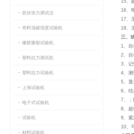
15
、
16
、
纺丝张力测试仪
17
、
布料顶破强度试验机
18
、
三、
橡胶撕裂试验机
1
、自
2
、自
塑料拉力测试机
3
、记
塑料拉力试验机
4
、测
5
、显
上海试验机
6
、结
7
、；
电子式试验机
8
、超
试验机
9
、紧
10
、
材料试验机